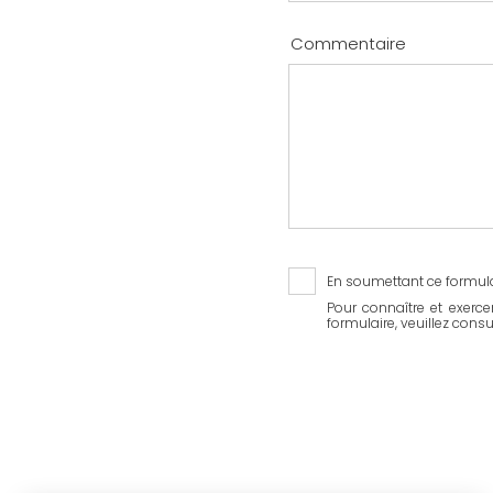
Commentaire
RGPD
En soumettant ce formula
Pour connaître et exerce
formulaire, veuillez consu
CAPTCHA