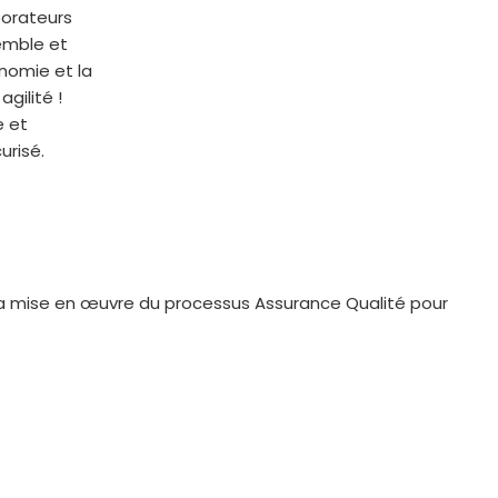
borateurs
emble et
onomie et la
gilité !
e et
urisé.
r la mise en œuvre du processus Assurance Qualité pour