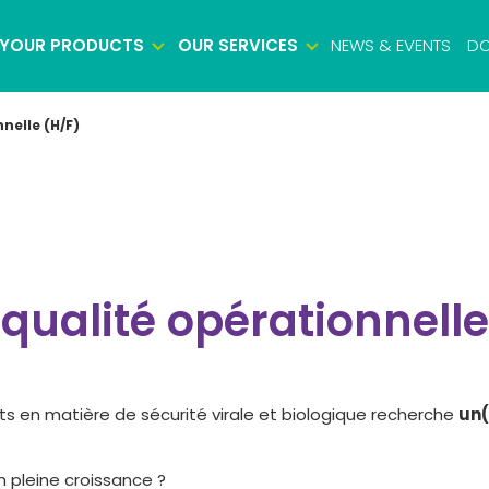
YOUR PRODUCTS
OUR SERVICES
NEWS & EVENTS
DO
nelle (H/F)
Biosafety testing
Microbiology testing
Viral safety testing
Product characterization
ualité opérationnelle
Impurity testing
Potency testing
Biologics identity testing
s en matière de sécurité virale et biologique recherche
un(
Raw material testing
Cell bank testing
n pleine croissance ?
Virus bank testing