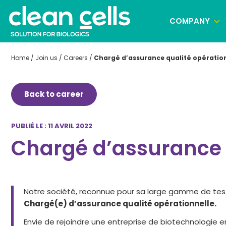
COMPANY
Home
/
Join us
/
Careers
/
Chargé d’assurance qualité opération
Clonal selection
Back to career
Cell banking
Virus banking manufacturing
PUBLIÉ LE : 11 AVRIL 2022
Chargé d’assurance q
Notre société, reconnue pour sa large gamme de test
Chargé(e) d’assurance qualité opérationnelle.
Envie de rejoindre une entreprise de biotechnologie e