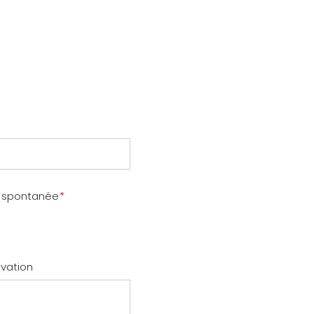
e spontanée
*
ivation