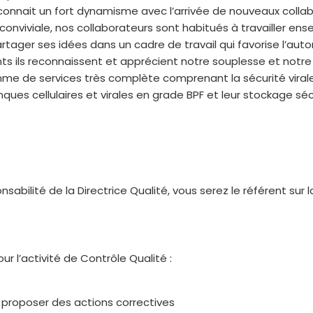
onnait un fort dynamisme avec l’arrivée de nouveaux colla
Lot release testing
viviale, nos collaborateurs sont habitués à travailler ens
 partager ses idées dans un cadre de travail qui favorise l’aut
nts ils reconnaissent et apprécient notre souplesse et notre a
e de services très complète comprenant la sécurité viral
es cellulaires et virales en grade BPF et leur stockage séc
sabilité de la Directrice Qualité, vous serez le référent su
ur l’activité de Contrôle Qualité :
 proposer des actions correctives