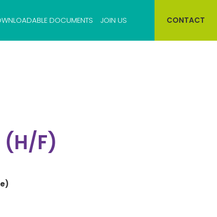
WNLOADABLE DOCUMENTS
JOIN US
CONTACT
Cell bank storage
Virus bank storage
 (H/F)
e)